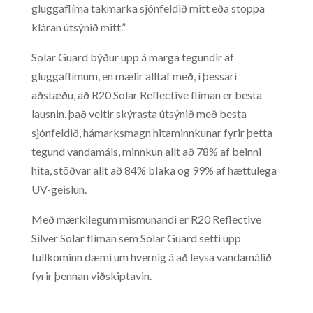
gluggaflíma takmarka sjónfeldið mitt eða stoppa
kláran útsýnið mitt.”
Solar Guard býður upp á marga tegundir af
gluggaflímum, en mælir alltaf með, í þessari
aðstæðu, að R20 Solar Reflective flíman er besta
lausnin, það veitir skýrasta útsýnið með besta
sjónfeldið, hámarksmagn hitaminnkunar fyrir þetta
tegund vandamáls, minnkun allt að 78% af beinni
hita, stöðvar allt að 84% blaka og 99% af hættulega
UV-geislun.
Með mærkilegum mismunandi er R20 Reflective
Silver Solar flíman sem Solar Guard setti upp
fullkominn dæmi um hvernig á að leysa vandamálið
fyrir þennan viðskiptavin.