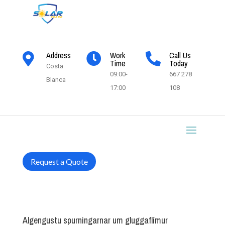
Address
Work
Call Us



Time
Today
Costa
09:00-
667 278
Blanca
17:00
108
Request a Quote
Algengustu spurningarnar um gluggaflímur