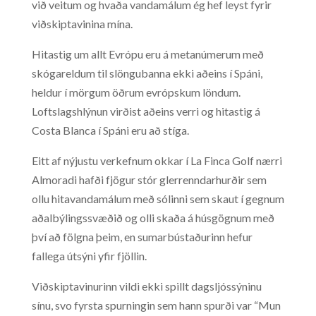
við veitum og hvaða vandamálum ég hef leyst fyrir
viðskiptavinina mína.
Hitastig um allt Evrópu eru á metanúmerum með
skógareldum til slöngubanna ekki aðeins í Spáni,
heldur í mörgum öðrum evrópskum löndum.
Loftslagshlýnun virðist aðeins verri og hitastig á
Costa Blanca í Spáni eru að stíga.
Eitt af nýjustu verkefnum okkar í La Finca Golf nærri
Almoradi hafði fjögur stór glerrenndarhurðir sem
ollu hitavandamálum með sólinni sem skaut í gegnum
aðalbýlingssvæðið og olli skaða á húsgögnum með
því að fölgna þeim, en sumarbústaðurinn hefur
fallega útsýni yfir fjöllin.
Viðskiptavinurinn vildi ekki spillt dagsljóssýninu
sínu, svo fyrsta spurningin sem hann spurði var “Mun