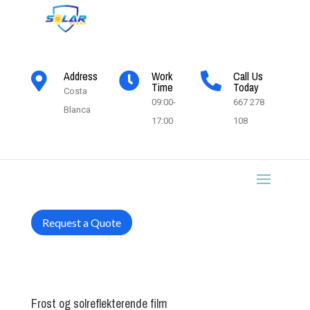
Address
Work
Call Us



Time
Today
Costa
09:00-
667 278
Blanca
17:00
108
Request a Quote
Frost og solreflekterende film