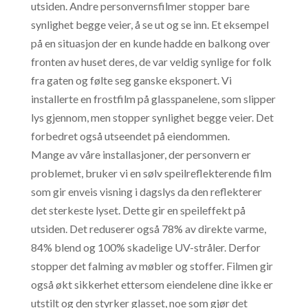
utsiden. Andre personvernsfilmer stopper bare
synlighet begge veier, å se ut og se inn. Et eksempel
på en situasjon der en kunde hadde en balkong over
fronten av huset deres, de var veldig synlige for folk
fra gaten og følte seg ganske eksponert. Vi
installerte en frostfilm på glasspanelene, som slipper
lys gjennom, men stopper synlighet begge veier. Det
forbedret også utseendet på eiendommen.
Mange av våre installasjoner, der personvern er
problemet, bruker vi en sølv speilreflekterende film
som gir enveis visning i dagslys da den reflekterer
det sterkeste lyset. Dette gir en speileffekt på
utsiden. Det reduserer også 78% av direkte varme,
84% blend og 100% skadelige UV-stråler. Derfor
stopper det falming av møbler og stoffer. Filmen gir
også økt sikkerhet ettersom eiendelene dine ikke er
utstilt og den styrker glasset, noe som gjør det